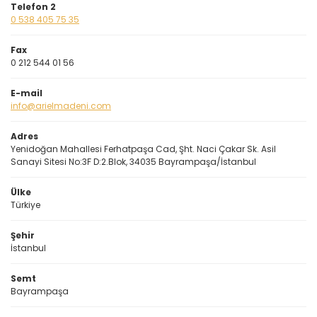
Telefon 2
0 538 405 75 35
Fax
0 212 544 01 56
E-mail
info@arielmadeni.com
Adres
Yenidoğan Mahallesi Ferhatpaşa Cad, Şht. Naci Çakar Sk. Asil
Sanayi Sitesi No:3F D:2.Blok, 34035 Bayrampaşa/İstanbul
Ülke
Türkiye
Şehir
İstanbul
Semt
Bayrampaşa