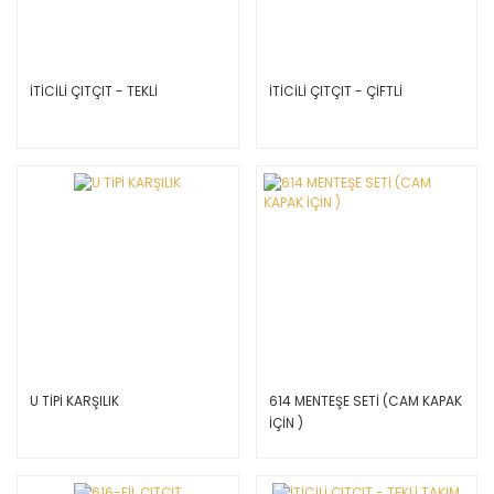
İTİCİLİ ÇITÇIT - TEKLİ
İTİCİLİ ÇITÇIT - ÇİFTLİ
U TİPİ KARŞILIK
614 MENTEŞE SETİ (CAM KAPAK
İÇİN )