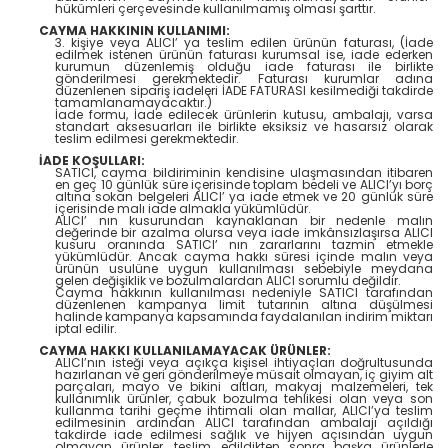
hükümleri çerçevesinde kullanılmamış olması şarttır.
CAYMA HAKKININ KULLANIMI:
3. kişiye veya ALICI’ ya teslim edilen ürünün faturası, (İade
edilmek istenen ürünün faturası kurumsal ise, iade ederken
kurumun düzenlemiş olduğu iade faturası ile birlikte
gönderilmesi gerekmektedir. Faturası kurumlar adına
düzenlenen sipariş iadeleri İADE FATURASI kesilmediği takdirde
tamamlanamayacaktır.)
İade formu, İade edilecek ürünlerin kutusu, ambalajı, varsa
standart aksesuarları ile birlikte eksiksiz ve hasarsız olarak
teslim edilmesi gerekmektedir.
İADE KOŞULLARI:
SATICI, cayma bildiriminin kendisine ulaşmasından itibaren
en geç 10 günlük süre içerisinde toplam bedeli ve ALICI’yı borç
altına sokan belgeleri ALICI’ ya iade etmek ve 20 günlük süre
içerisinde malı iade almakla yükümlüdür.
ALICI’ nın kusurundan kaynaklanan bir nedenle malın
değerinde bir azalma olursa veya iade imkânsızlaşırsa ALICI
kusuru oranında SATICI’ nın zararlarını tazmin etmekle
yükümlüdür. Ancak cayma hakkı süresi içinde malın veya
ürünün usulüne uygun kullanılması sebebiyle meydana
gelen değişiklik ve bozulmalardan ALICI sorumlu değildir.
Cayma hakkının kullanılması nedeniyle SATICI tarafından
düzenlenen kampanya limit tutarının altına düşülmesi
halinde kampanya kapsamında faydalanılan indirim miktarı
iptal edilir.
CAYMA HAKKI KULLANILAMAYACAK ÜRÜNLER:
ALICI’nın isteği veya açıkça kişisel ihtiyaçları doğrultusunda
hazırlanan ve geri gönderilmeye müsait olmayan, iç giyim alt
parçaları, mayo ve bikini altları, makyaj malzemeleri, tek
kullanımlık ürünler, çabuk bozulma tehlikesi olan veya son
kullanma tarihi geçme ihtimali olan mallar, ALICI’ya teslim
edilmesinin ardından ALICI tarafından ambalajı açıldığı
takdirde iade edilmesi sağlık ve hijyen açısından uygun
olmayan ürünler, teslim edildikten sonra başka ürünlerle