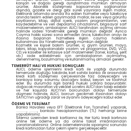
karışan ve doğası gereği ayrıştırılması mümkün olmayan
ürünler, Abonelik sözleşmesi kapsamında sağlananlar
dışında, gazete ve dergi gibi süreli yayınlara ilişkin mallar,
Elektronik ortamda anında ifa edilen hizmetler veya tüketiciye
anında teslim edilen gayrimaddi mallar, ile ses veya görüntü
kayıtlarının, kitap, dijital içerik, yazılım programlarının, veri
kaydedebilme ve veri depolama cihazlarının, bilgisayar sarf
malzemelerinin, ambalajının ALICI tarafından açılmış olması
halinde iadesi Yönetmelik gereği mümkün değildir. Ayrıca
Cayma hakkı süresi sona ermeden önce, tüketicinin onayı ile
ifasına başlanan hizmetlere ilişkin cayma hakkının
kullanılması da Yönetmelik gereği mümkün değildir.
Kozmetik ve kişisel bakım ürünleri, iç giyim ürünleri, mayo,
bikini, kitap, kopyalanabilir yazılım ve programlar, DVD, VCD,
CD ve kasetler ile kırtasiye sarf malzemeleri (toner, kartuş, şerit
vb.) iade edilebilmesi için ambalajlarının açılmamış,
denenmemiş, bozulmamış ve kullanılmamış olmaları gerekir.
TEMERRÜT HALİ VE HUKUKİ SONUÇLARI
ALICI, ödeme işlemlerini kredi kartı ile yaptığı durumda
temerrüde düştüğü takdirde, kart sahibi banka ile arasındaki
kredi kartı sözleşmesi çerçevesinde faiz ödeyeceğini ve
bankaya karşı sorumlu olacağını kabul, beyan ve taahhüt
eder. Bu durumda ilgili banka hukuki yollara başvurabilir;
doğacak masrafları ve vekâlet ücretini ALICI’dan talep edebilir
ve her koşulda ALICI’nın borcundan dolayı temerrüde
düşmesi halinde, ALICI, borcun gecikmeli ifasından dolayı
SATICI’nın uğradığı zarar ve ziyanını ödeyeceğini kabul eder.
ÖDEME VE TESLİMAT
Banka Havalesi veya EFT (Elektronik Fon Transferi) yaparak,
............, ........., bankası hesaplarımızdan (TL) herhangi birine
yapabilirsiniz.
Sitemiz üzerinden kredi kartlarınız ile, Her türlü kredi kartınıza
online tek ödeme ya da online taksit imkânlarından
yararlanabilirsiniz. Online ödemelerinizde siparişiniz sonunda
kredi kartınızdan tutar çekim işlemi gerçekleşecektir.