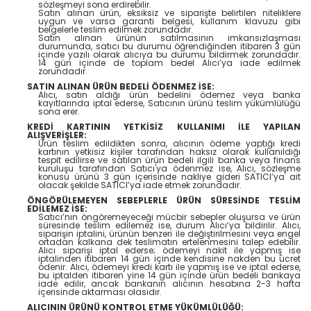
sözleşmeyi sona erdirebilir.
Satın alınan ürün, eksiksiz ve siparişte belirtilen niteliklere
uygun ve varsa garanti belgesi, kullanım klavuzu gibi
belgelerle teslim edilmek zorundadır.
Satın alınan ürünün satılmasının imkansızlaşması
durumunda, satıcı bu durumu öğrendiğinden itibaren 3 gün
içinde yazılı olarak alıcıya bu durumu bildirmek zorundadır.
14 gün içinde de toplam bedel Alıcı’ya iade edilmek
zorundadır.
SATIN ALINAN ÜRÜN BEDELİ ÖDENMEZ İSE:
Alıcı, satın aldığı ürün bedelini ödemez veya banka
kayıtlarında iptal ederse, Satıcının ürünü teslim yükümlülüğü
sona erer.
KREDİ KARTININ YETKİSİZ KULLANIMI İLE YAPILAN
ALIŞVERİŞLER:
Ürün teslim edildikten sonra, alıcının ödeme yaptığı kredi
kartının yetkisiz kişiler tarafından haksız olarak kullanıldığı
tespit edilirse ve satılan ürün bedeli ilgili banka veya finans
kuruluşu tarafından Satıcı'ya ödenmez ise, Alıcı, sözleşme
konusu ürünü 3 gün içerisinde nakliye gideri SATICI’ya ait
olacak şekilde SATICI’ya iade etmek zorundadır.
ÖNGÖRÜLEMEYEN SEBEPLERLE ÜRÜN SÜRESİNDE TESLİM
EDİLEMEZ İSE:
Satıcı’nın öngöremeyeceği mücbir sebepler oluşursa ve ürün
süresinde teslim edilemez ise, durum Alıcı’ya bildirilir. Alıcı,
siparişin iptalini, ürünün benzeri ile değiştirilmesini veya engel
ortadan kalkana dek teslimatın ertelenmesini talep edebilir.
Alıcı siparişi iptal ederse; ödemeyi nakit ile yapmış ise
iptalinden itibaren 14 gün içinde kendisine nakden bu ücret
ödenir. Alıcı, ödemeyi kredi kartı ile yapmış ise ve iptal ederse,
bu iptalden itibaren yine 14 gün içinde ürün bedeli bankaya
iade edilir, ancak bankanın alıcının hesabına 2-3 hafta
içerisinde aktarması olasıdır.
ALICININ ÜRÜNÜ KONTROL ETME YÜKÜMLÜLÜĞÜ: