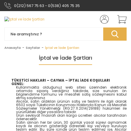
0(212) 567 75 63 - 0(538) 405 75 35
Anasayfa
Sayfalar
İptal ve İade Şartları
İptal ve İade Şartları
TÜKETİCİ HAKLARI – CAYMA – İPTAL İADE KOŞULLARI
GENEL:
Kullanmakta olduğunuz web sitesi üzerinden elektronik
ortamda sipariş verdiğiniz takdirde, size sunulan ön
bilgilendirme formunu ve mesafeli satış sözleşmesini kabul
etmiş sayılırsınız.
Alıcılar, satın aldıkları ürünün satış ve teslimi ile ilgili olarak
6502 sayılı Tüketicinin Korunması Hakkında Kanun ve Mesafeli
Sözleşmeler Yönetmeliği (RG:27.11.2014/29188) hükümleri ile
yürürlükteki diğer yasalara tabidir.
Ürün sevkiyat masrafı olan kargo ücretleri alıcılar tarafından
ödenecektir.
Satın alınan her bir ürün, 30 günlük yasal süreyi aşmamak
kaydı ile alıcının gösterdiği adresteki kişi ve/veya kuruluşa
teslim edilir. Bu süre içinde ürün teslim edilmez ise, Alıcılar