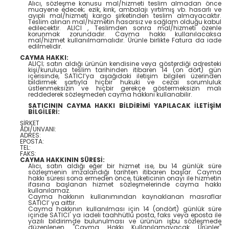
Alıcı, sözleşme konusu mal/hizmeti teslim almadan önce
muayene edecek; ezik, kırık, ambalajı yırtılmış vb. hasarlı ve
ayıplı mal/hizmeti kargo şirketinden teslim almayacaktır.
Teslim alınan mal/hizmetin hasarsız ve sağlam olduğu kabul
edilecektir. ALICI , Teslimden sonra mal/hizmeti özenle
korunmak zorundadır. Cayma hakkı kullanılacaksa
mal/hizmet kullanılmamalıdır. Ürünle birlikte Fatura da iade
edilmelidir.
CAYMA HAKKI:
ALICI; satın aldığı ürünün kendisine veya gösterdiği adresteki
kişi/kuruluşa teslim tarihinden itibaren 14 (on dört) gün
içerisinde, SATICI’ya aşağıdaki iletişim bilgileri üzerinden
bildirmek şartıyla hiçbir hukuki ve cezai sorumluluk
üstlenmeksizin ve hiçbir gerekçe göstermeksizin malı
reddederek sözleşmeden cayma hakkını kullanabilir.
SATICININ CAYMA HAKKI BİLDİRİMİ YAPILACAK İLETİŞİM
BİLGİLERİ:
ŞİRKET
ADI/UNVANI:
ADRES:
EPOSTA:
TEL:
FAKS:
CAYMA HAKKININ SÜRESİ:
Alıcı, satın aldığı eğer bir hizmet ise, bu 14 günlük süre
sözleşmenin imzalandığı tarihten itibaren başlar. Cayma
hakkı süresi sona ermeden önce, tüketicinin onayı ile hizmetin
ifasına başlanan hizmet sözleşmelerinde cayma hakkı
kullanılamaz.
Cayma hakkının kullanımından kaynaklanan masraflar
SATICI’ ya aittir.
Cayma hakkının kullanılması için 14 (ondört) günlük süre
içinde SATICI' ya iadeli taahhütlü posta, faks veya eposta ile
yazılı bildirimde bulunulması ve ürünün işbu sözleşmede
düzenlenen "Cayma Hakkı Kullanılamayacak Ürünler"