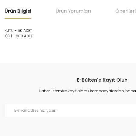
Ürün Bilgisi
Ürün Yorumları
Önerileri
KUTU - 50 ADET
KOLİ - 500 ADET
Bu ürünün fiyat bilgisi, resim, ürün açıklamalarında ve diğer konular
Görüş ve önerileriniz için teşekkür ederiz.
E-Bülten'e Kayıt Olun
Ürün resmi kalitesiz, bozuk veya görüntülenemiyor.
Ürün açıklamasında eksik bilgiler bulunuyor.
Haber listemize kayıt olarak kampanyalardan, haberda
Ürün bilgilerinde hatalar bulunuyor.
Ürün fiyatı diğer sitelerden daha pahalı.
Bu ürüne benzer farklı alternatifler olmalı.