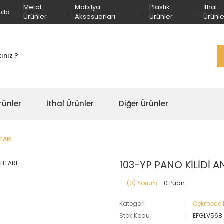
Metal
Mobilya
Plastik
İthal
zda
Ürünler
Aksesuarları
Ürünler
Ürünle
rünler
İthal Ürünler
Diğer Ürünler
TARI
103-YP PANO KİLİDİ 
(0) Yorum
- 0 Puan
Kategori
Çekmece Ki
Stok Kodu
EFGLV568