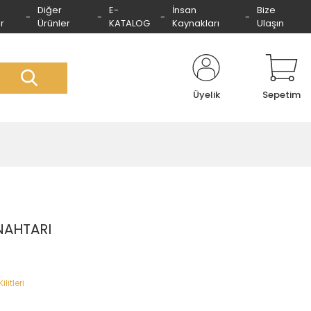
Diğer
E-
İnsan
Bize
r
Ürünler
KATALOG
Kaynakları
Ulaşın
Üyelik
Sepetim
ANAHTARI
litleri