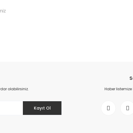
niz
da yetersiz gördüğünüz noktaları öneri formunu kullanarak tarafımıza il
Bu ürüne ilk yorumu siz yapın!
S
Yorum Yaz
r olabilirsiniz.
Haber listemize
Kayıt Ol