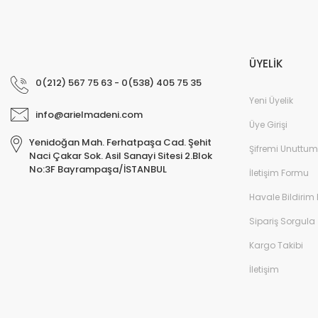
ÜYELİK
0(212) 567 75 63 - 0(538) 405 75 35
Yeni Üyelik
info@arielmadeni.com
Üye Girişi
Yenidoğan Mah. Ferhatpaşa Cad. Şehit
Şifremi Unuttum
Naci Çakar Sok. Asil Sanayi Sitesi 2.Blok
No:3F Bayrampaşa/İSTANBUL
İletişim Formu
Havale Bildirim
Sipariş Sorgula
Kargo Takibi
İletişim