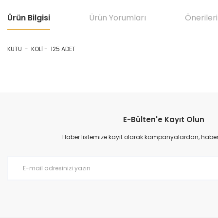
Ürün Bilgisi
Ürün Yorumları
Önerileri
KUTU - KOLİ - 125 ADET
Bu ürünün fiyat bilgisi, resim, ürün açıklamalarında ve diğer konular
Görüş ve önerileriniz için teşekkür ederiz.
E-Bülten'e Kayıt Olun
Ürün resmi kalitesiz, bozuk veya görüntülenemiyor.
Ürün açıklamasında eksik bilgiler bulunuyor.
Haber listemize kayıt olarak kampanyalardan, haberda
Ürün bilgilerinde hatalar bulunuyor.
Ürün fiyatı diğer sitelerden daha pahalı.
Bu ürüne benzer farklı alternatifler olmalı.