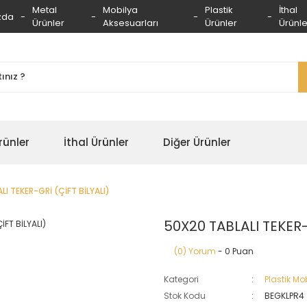
Metal
Mobilya
Plastik
İthal
zda
Ürünler
Aksesuarları
Ürünler
Ürünle
rünler
İthal Ürünler
Diğer Ürünler
I TEKER-GRİ (ÇİFT BİLYALI)
50X20 TABLALI TEKER-
(0) Yorum
- 0 Puan
Kategori
Plastik Mob
Stok Kodu
BEGKLPR4