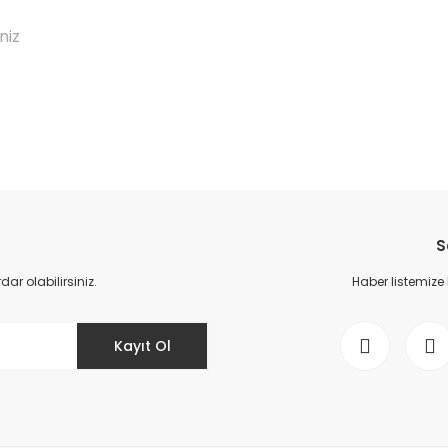
niz
da yetersiz gördüğünüz noktaları öneri formunu kullanarak tarafımıza il
Bu ürüne ilk yorumu siz yapın!
S
Yorum Yaz
r olabilirsiniz.
Haber listemize
Kayıt Ol