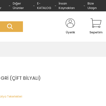
Diğer
E-
İnsan
Bize
r
Ürünler
KATALOG
Kaynakları
Ulaşın
Üyelik
Sepetim
GRİ (ÇİFT BİLYALI)
ilya Tekerlekleri