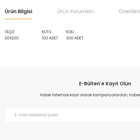
Ürün Bilgisi
Ürün Yorumları
Önerileri
ÖLÇÜ
KUTU
KOLİ
30X200
100 ADET
300 ADET
Bu ürünün fiyat bilgisi, resim, ürün açıklamalarında ve diğer konular
Görüş ve önerileriniz için teşekkür ederiz.
E-Bülten'e Kayıt Olun
Ürün resmi kalitesiz, bozuk veya görüntülenemiyor.
Ürün açıklamasında eksik bilgiler bulunuyor.
Haber listemize kayıt olarak kampanyalardan, haberda
Ürün bilgilerinde hatalar bulunuyor.
Ürün fiyatı diğer sitelerden daha pahalı.
Bu ürüne benzer farklı alternatifler olmalı.