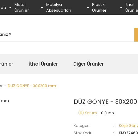
Metal
Mobilya
Plastik
İthal
zda
Ürünler
Aksesuarları
Ürünler
Ürünle
rünler
İthal Ürünler
Diğer Ürünler
er
DÜZ GÖNYE - 30X200 mm
DÜZ GÖNYE - 30X20
(0) Yorum
- 0 Puan
Kategori
Köşe Göny
Stok Kodu
KMXZ246