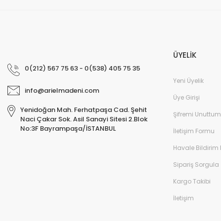
ÜYELİK
0(212) 567 75 63 - 0(538) 405 75 35
Yeni Üyelik
info@arielmadeni.com
Üye Girişi
Yenidoğan Mah. Ferhatpaşa Cad. Şehit
Şifremi Unuttum
Naci Çakar Sok. Asil Sanayi Sitesi 2.Blok
No:3F Bayrampaşa/İSTANBUL
İletişim Formu
Havale Bildirim
Sipariş Sorgula
Kargo Takibi
İletişim