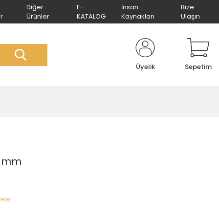
Diğer
E-
İnsan
Bize
r
Ürünler
KATALOG
Kaynakları
Ulaşın
Üyelik
Sepetim
0 mm
eler
9