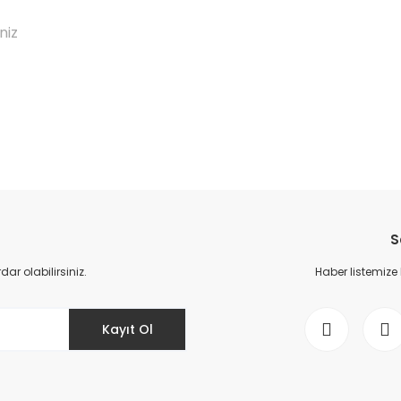
niz
da yetersiz gördüğünüz noktaları öneri formunu kullanarak tarafımıza il
Bu ürüne ilk yorumu siz yapın!
S
Yorum Yaz
r olabilirsiniz.
Haber listemize
Kayıt Ol