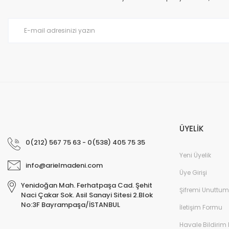
Ürün bilgilerinde hatalar bulunuyor.
Ürün fiyatı diğer sitelerden daha pahalı.
Bu ürüne benzer farklı alternatifler olmalı.
ÜYELİK
0(212) 567 75 63 - 0(538) 405 75 35
Yeni Üyelik
info@arielmadeni.com
Üye Girişi
Yenidoğan Mah. Ferhatpaşa Cad. Şehit
Şifremi Unuttum
Naci Çakar Sok. Asil Sanayi Sitesi 2.Blok
No:3F Bayrampaşa/İSTANBUL
İletişim Formu
Havale Bildirim