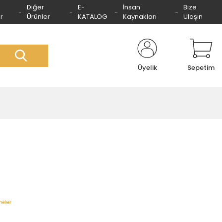
Diğer
E-
İnsan
Bize
r
Ürünler
KATALOG
Kaynakları
Ulaşın
Üyelik
Sepetim
eler