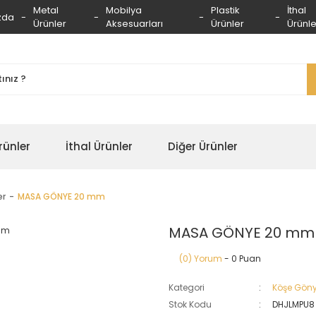
Metal
Mobilya
Plastik
İthal
zda
Ürünler
Aksesuarları
Ürünler
Ürünle
rünler
İthal Ürünler
Diğer Ürünler
er
MASA GÖNYE 20 mm
MASA GÖNYE 20 mm
(0) Yorum
- 0 Puan
Kategori
Köşe Göny
Stok Kodu
DHJLMPU8