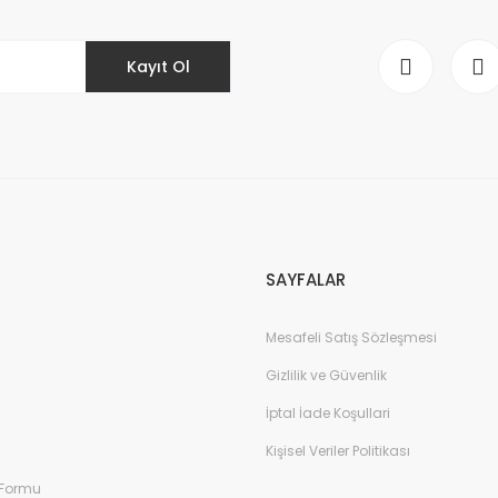
Kayıt Ol
Gönder
SAYFALAR
Mesafeli Satış Sözleşmesi
Gizlilik ve Güvenlik
İptal İade Koşullari
Kişisel Veriler Politikası
 Formu