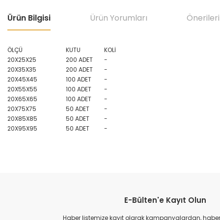
Ürün Bilgisi
Ürün Yorumları
Önerileri
ÖLÇÜ
KUTU
KOLİ
20X25X25
200 ADET
-
20X35X35
200 ADET
-
20X45X45
100 ADET
-
20X55X55
100 ADET
-
20X65X65
100 ADET
-
20X75X75
50 ADET
-
20X85X85
50 ADET
-
20X95X95
50 ADET
-
Bu ürünün fiyat bilgisi, resim, ürün açıklamalarında ve diğer konular
Görüş ve önerileriniz için teşekkür ederiz.
E-Bülten'e Kayıt Olun
Ürün resmi kalitesiz, bozuk veya görüntülenemiyor.
Ürün açıklamasında eksik bilgiler bulunuyor.
Haber listemize kayıt olarak kampanyalardan, haberda