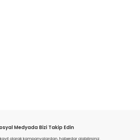
etebilirsiniz.
osyal Medyada Bizi Takip Edin
 kayıt olarak kampanyalardan, haberdar olabilirsiniz.