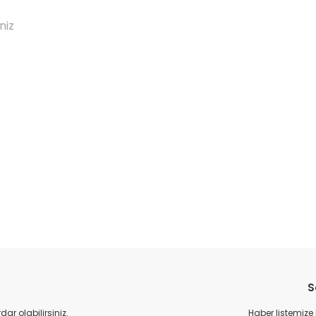
niz
da yetersiz gördüğünüz noktaları öneri formunu kullanarak tarafımıza il
Bu ürüne ilk yorumu siz yapın!
S
Yorum Yaz
r olabilirsiniz.
Haber listemize