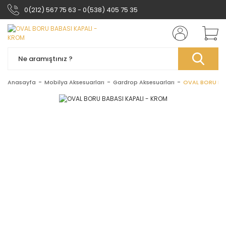
0(212) 567 75 63 - 0(538) 405 75 35
Anasayfa
Mobilya Aksesuarları
Gardrop Aksesuarları
OVAL BORU BA