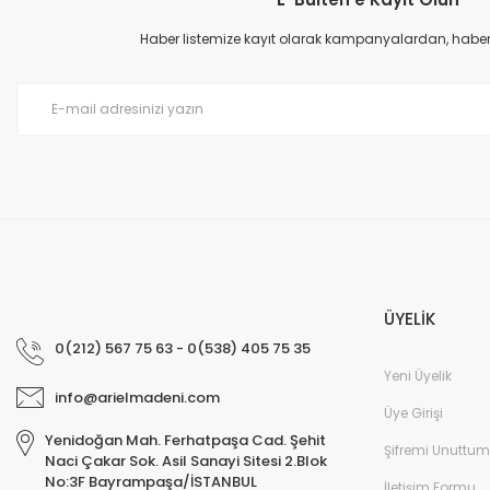
Ürün resmi kalitesiz, bozuk veya görüntülenemiyor.
Ürün açıklamasında eksik bilgiler bulunuyor.
Haber listemize kayıt olarak kampanyalardan, haberda
Ürün bilgilerinde hatalar bulunuyor.
Ürün fiyatı diğer sitelerden daha pahalı.
Bu ürüne benzer farklı alternatifler olmalı.
ÜYELİK
0(212) 567 75 63 - 0(538) 405 75 35
Yeni Üyelik
info@arielmadeni.com
Üye Girişi
Yenidoğan Mah. Ferhatpaşa Cad. Şehit
Şifremi Unuttum
Naci Çakar Sok. Asil Sanayi Sitesi 2.Blok
No:3F Bayrampaşa/İSTANBUL
İletişim Formu