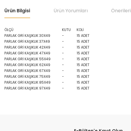
Ürün Bilgisi
Ürün Yorumları
Önerileri
ÖLÇÜ
KUTU
KOLİ
PARLAK GRİ KAŞIKLIK 30X49
-
15 ADET
PARLAK GRİ KAŞIKLIK 37X49
-
15 ADET
PARLAK GRİ KAŞIKLIK 42X49
-
15 ADET
PARLAK GRİ KAŞIKLIK 47X49
-
15 ADET
PARLAK GRİ KAŞIKLIK 55X49
-
15 ADET
PARLAK GRİ KAŞIKLIK 62X49
-
15 ADET
PARLAK GRİ KAŞIKLIK 67X49
-
15 ADET
PARLAK GRİ KAŞIKLIK 75X49
-
15 ADET
PARLAK GRİ KAŞIKLIK 85X49
-
15 ADET
PARLAK GRİ KAŞIKLIK 97X49
-
15 ADET
Bu ürünün fiyat bilgisi, resim, ürün açıklamalarında ve diğer konular
Görüş ve önerileriniz için teşekkür ederiz.
E-Bülten'e Kayıt Olun