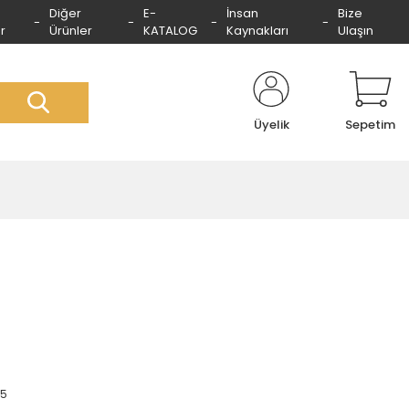
Diğer
E-
İnsan
Bize
r
Ürünler
KATALOG
Kaynakları
Ulaşın
Üyelik
Sepetim
5