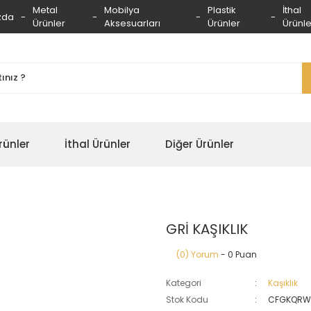
Metal
Mobilya
Plastik
İthal
zda
Ürünler
Aksesuarları
Ürünler
Ürünle
rünler
İthal Ürünler
Diğer Ürünler
GRİ KAŞIKLIK
(0) Yorum
- 0 Puan
Kategori
Kaşıklık
Stok Kodu
CFGKQRW