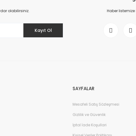
Yorum Yaz
r olabilirsiniz.
Haber listemize
Kayıt Ol
Gönder
SAYFALAR
Mesafeli Satış Sözleşmesi
Gizlilik ve Güvenlik
İptal İade Koşullari
Kişisel Veriler Politikası