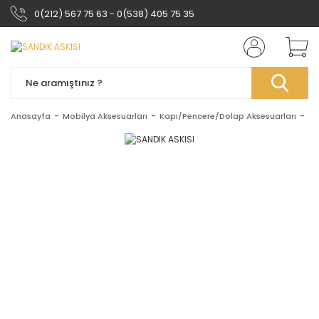
0(212) 567 75 63 - 0(538) 405 75 35
Anasayfa
Mobilya Aksesuarları
Kapı/Pencere/Dolap Aksesuarları
Sa