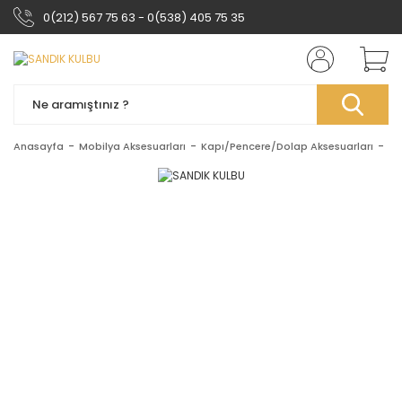
0(212) 567 75 63 - 0(538) 405 75 35
Anasayfa
Mobilya Aksesuarları
Kapı/Pencere/Dolap Aksesuarları
Sa