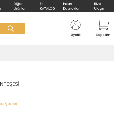
Diğer
E-
İnsan
Bize
r
Ürünler
KATALOG
Kaynakları
Ulaşın
Üyelik
Sepetim
NTEŞESİ
şe Çeşitleri
9