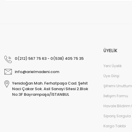
ÜYELİK
0(212) 567 75 63 - 0(538) 405 75 35
Yeni Üyelik
info@arielmadeni.com
Üye Girişi
Yenidoğan Mah. Ferhatpaşa Cad. Şehit
Şifremi Unuttum
Naci Çakar Sok. Asil Sanayi Sitesi 2.Blok
No:3F Bayrampaşa/İSTANBUL
İletişim Formu
Havale Bildirim
Sipariş Sorgula
Kargo Takibi