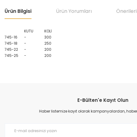
Ürün Bilgisi
Ürün Yorumları
Önerileri
KUTU
KOLİ
745-16
-
300
745-18
-
250
745-22
-
200
745-25
-
200
Bu ürünün fiyat bilgisi, resim, ürün açıklamalarında ve diğer konular
Görüş ve önerileriniz için teşekkür ederiz.
E-Bülten'e Kayıt Olun
Ürün resmi kalitesiz, bozuk veya görüntülenemiyor.
Ürün açıklamasında eksik bilgiler bulunuyor.
Haber listemize kayıt olarak kampanyalardan, haberda
Ürün bilgilerinde hatalar bulunuyor.
Ürün fiyatı diğer sitelerden daha pahalı.
Bu ürüne benzer farklı alternatifler olmalı.