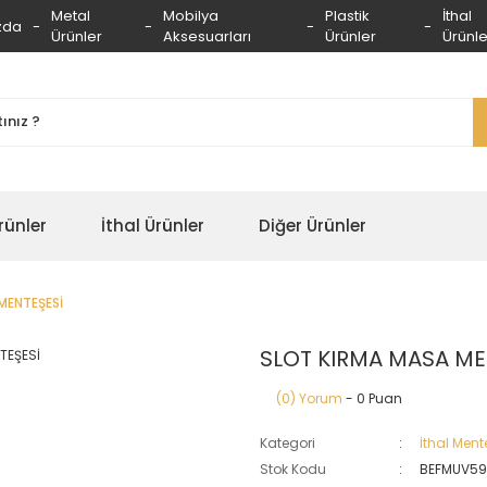
Metal
Mobilya
Plastik
İthal
zda
Ürünler
Aksesuarları
Ürünler
Ürünle
rünler
İthal Ürünler
Diğer Ürünler
MENTEŞESİ
SLOT KIRMA MASA ME
(0) Yorum
- 0 Puan
Kategori
İthal Mente
Stok Kodu
BEFMUV5