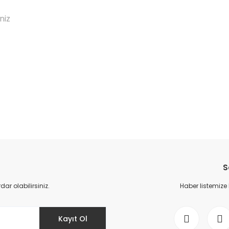
niz
da yetersiz gördüğünüz noktaları öneri formunu kullanarak tarafımıza il
Bu ürüne ilk yorumu siz yapın!
S
Yorum Yaz
r olabilirsiniz.
Haber listemize
Kayıt Ol