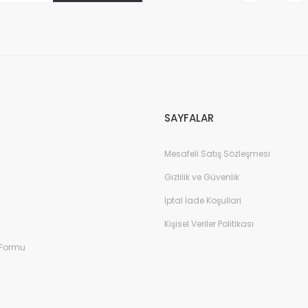
Gönder
SAYFALAR
Mesafeli Satış Sözleşmesi
Gizlilik ve Güvenlik
İptal İade Koşullari
Kişisel Veriler Politikası
 Formu