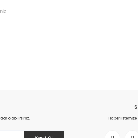
niz
da yetersiz gördüğünüz noktaları öneri formunu kullanarak tarafımıza il
Bu ürüne ilk yorumu siz yapın!
S
Yorum Yaz
r olabilirsiniz.
Haber listemize
Kayıt Ol