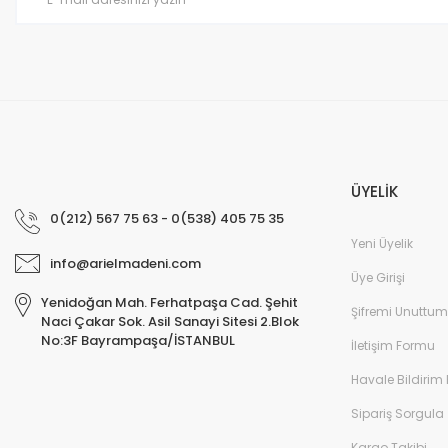
Bu ürüne benzer farklı alternatifler olmalı.
ÜYELİK
0(212) 567 75 63 - 0(538) 405 75 35
Yeni Üyelik
info@arielmadeni.com
Üye Girişi
Yenidoğan Mah. Ferhatpaşa Cad. Şehit
Şifremi Unuttum
Naci Çakar Sok. Asil Sanayi Sitesi 2.Blok
No:3F Bayrampaşa/İSTANBUL
İletişim Formu
Havale Bildirim
Sipariş Sorgula
Kargo Takibi