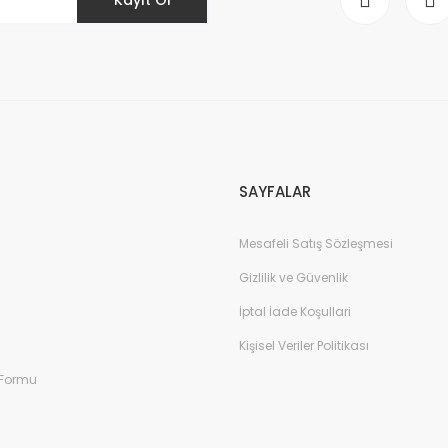
Gönder
SAYFALAR
Mesafeli Satış Sözleşmesi
Gizlilik ve Güvenlik
İptal İade Koşullari
Kişisel Veriler Politikası
 Formu