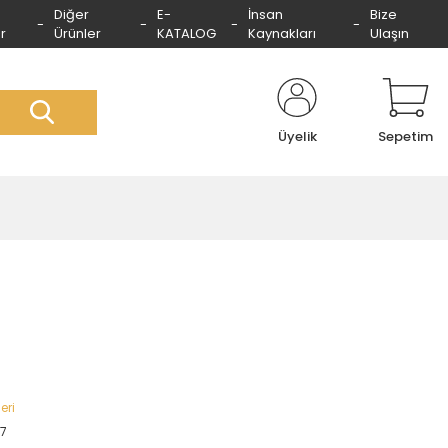
Diğer
E-
İnsan
Bize
r
Ürünler
KATALOG
Kaynakları
Ulaşın
Üyelik
Sepetim
eri
7