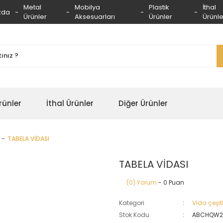
Metal
Mobilya
Plastik
İthal
zda
Ürünler
Aksesuarları
Ürünler
Ürünle
rünler
İthal Ürünler
Diğer Ürünler
TABELA VİDASI
TABELA VİDASI
(0) Yorum
- 0 Puan
Kategori
Vida çeşitl
Stok Kodu
ABCHQW2