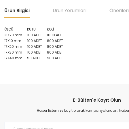
Ürün Bilgisi
Ürün Yorumları
Önerileri
ÖLÇÜ
KUTU
KOLİ
13X20 mm
100 ADET
1000 ADET
17X10 mm
100 ADET
800 ADET
17X20 mm
100 ADET
800 ADET
17X30 mm
100 ADET
800 ADET
17X40 mm
50 ADET
500 ADET
Bu ürünün fiyat bilgisi, resim, ürün açıklamalarında ve diğer konular
Görüş ve önerileriniz için teşekkür ederiz.
E-Bülten'e Kayıt Olun
Ürün resmi kalitesiz, bozuk veya görüntülenemiyor.
Ürün açıklamasında eksik bilgiler bulunuyor.
Haber listemize kayıt olarak kampanyalardan, haberda
Ürün bilgilerinde hatalar bulunuyor.
Ürün fiyatı diğer sitelerden daha pahalı.