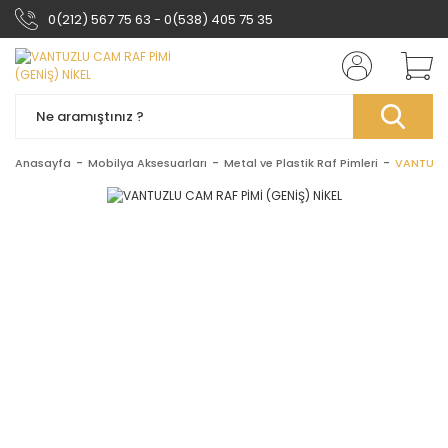
0(212) 567 75 63 - 0(538) 405 75 35
Anasayfa
Mobilya Aksesuarları
Metal ve Plastik Raf Pimleri
VANTUZLU