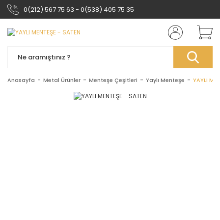
0(212) 567 75 63 - 0(538) 405 75 35
Anasayfa
Metal Ürünler
Menteşe Çeşitleri
Yaylı Menteşe
YAYLI ME