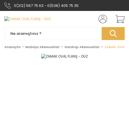
0(212) 567 75 63 - 0(538) 405 75 35
Anasayfa
Mobilya Aksesuarları
Gardrop Aksesuarları
ZAMAK OVAL F