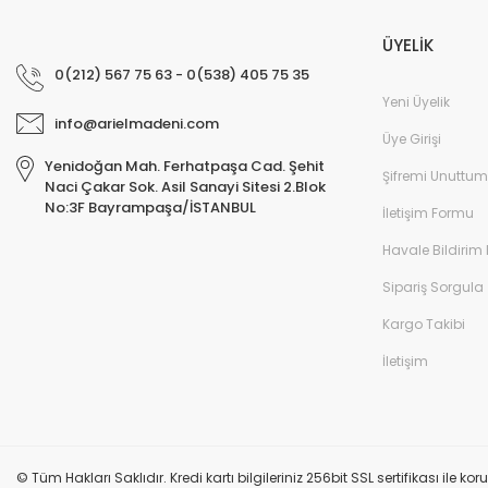
ÜYELİK
0(212) 567 75 63 - 0(538) 405 75 35
Yeni Üyelik
info@arielmadeni.com
Üye Girişi
Yenidoğan Mah. Ferhatpaşa Cad. Şehit
Şifremi Unuttum
Naci Çakar Sok. Asil Sanayi Sitesi 2.Blok
No:3F Bayrampaşa/İSTANBUL
İletişim Formu
Havale Bildirim
Sipariş Sorgula
Kargo Takibi
İletişim
© Tüm Hakları Saklıdır. Kredi kartı bilgileriniz 256bit SSL sertifikası ile k