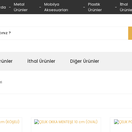
Metal
Mobilya
Plastik
İthal
zda
Ürünler
Aksesuarları
Ürünler
Ürünle
rünler
İthal Ürünler
Diğer Ürünler
ri