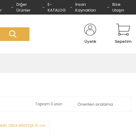
Diğer
E-
İnsan
Bize
r
Ürünler
KATALOG
Kaynakları
Ulaşın
Üyelik
Sepetim
Toplam 3 ürün